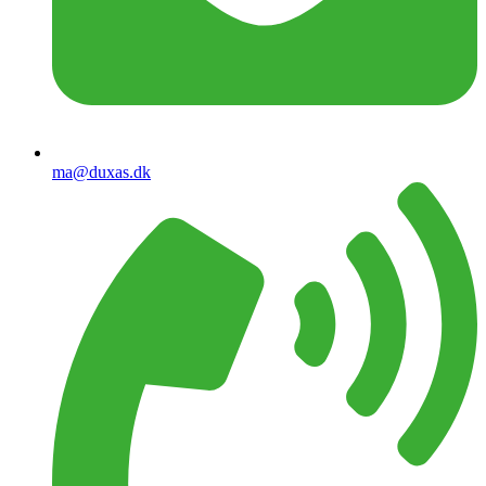
ma@duxas.dk