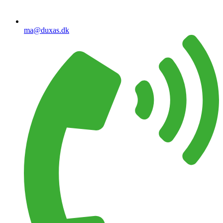
ma@duxas.dk