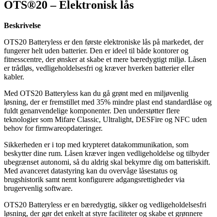
OTS®20 – Elektronisk lås
Beskrivelse
OTS20 Batteryless er den første elektroniske lås på markedet, der
fungerer helt uden batterier. Den er ideel til både kontorer og
fitnesscentre, der ønsker at skabe et mere bæredygtigt miljø. Låsen
er trådløs, vedligeholdelsesfri og kræver hverken batterier eller
kabler.
Med OTS20 Batteryless kan du gå grønt med en miljøvenlig
løsning, der er fremstillet med 35% mindre plast end standardlåse og
fuldt genanvendelige komponenter. Den understøtter flere
teknologier som Mifare Classic, Ultralight, DESFire og NFC uden
behov for firmwareopdateringer.
Sikkerheden er i top med krypteret datakommunikation, som
beskytter dine rum. Låsen kræver ingen vedligeholdelse og tilbyder
ubegrænset autonomi, så du aldrig skal bekymre dig om batteriskift.
Med avanceret datastyring kan du overvåge låsestatus og
brugshistorik samt nemt konfigurere adgangsrettigheder via
brugervenlig software.
OTS20 Batteryless er en bæredygtig, sikker og vedligeholdelsesfri
løsning, der gør det enkelt at styre faciliteter og skabe et grønnere