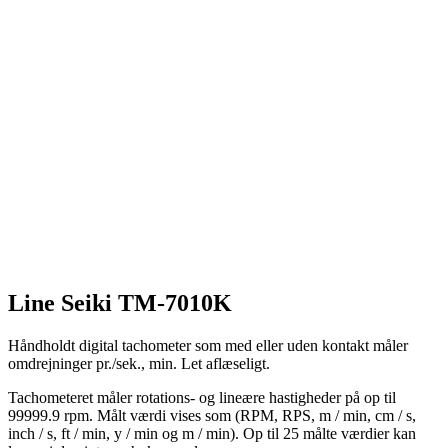
Line Seiki TM-7010K
Håndholdt digital tachometer som med eller uden kontakt måler
omdrejninger pr./sek., min. Let aflæseligt.
Tachometeret måler rotations- og lineære hastigheder på op til
99999.9 rpm. Målt værdi vises som (RPM, RPS, m / min, cm / s,
inch / s, ft / min, y / min og m / min). Op til 25 målte værdier kan