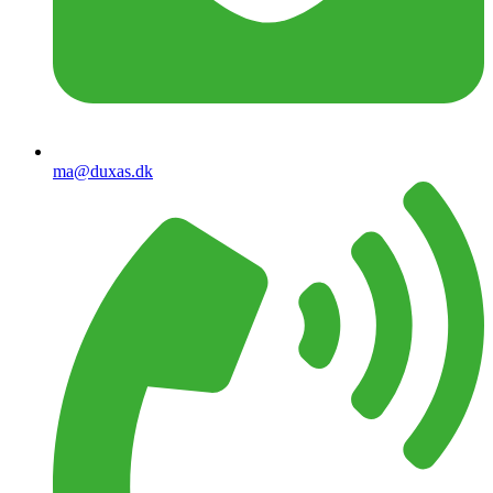
ma@duxas.dk