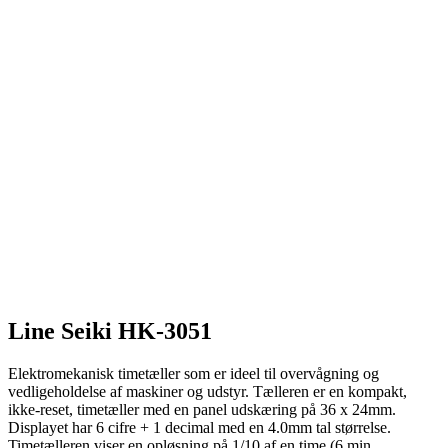
Line Seiki HK-3051
Elektromekanisk timetæller som er ideel til overvågning og
vedligeholdelse af maskiner og udstyr. Tælleren er en kompakt,
ikke-reset, timetæller med en panel udskæring på 36 x 24mm.
Displayet har 6 cifre + 1 decimal med en 4.0mm tal størrelse.
Timetælleren viser en opløsning på 1/10 af en time (6 min.