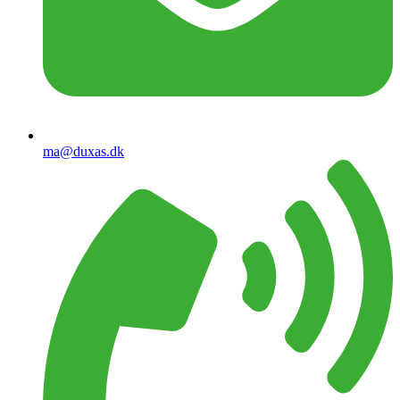
ma@duxas.dk