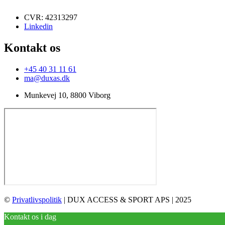
CVR: 42313297
Linkedin
Kontakt os
+45 40 31 11 61
ma@duxas.dk
Munkevej 10, 8800 Viborg
©
Privatlivspolitik
| DUX ACCESS & SPORT APS | 2025
Kontakt os i dag