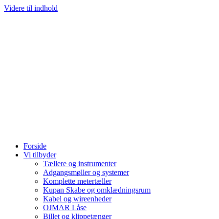
Videre til indhold
Forside
Vi tilbyder
Tællere og instrumenter
Adgangsmøller og systemer
Komplette metertæller
Kupan Skabe og omklædningsrum
Kabel og wireenheder
OJMAR Låse
Billet og klippetænger