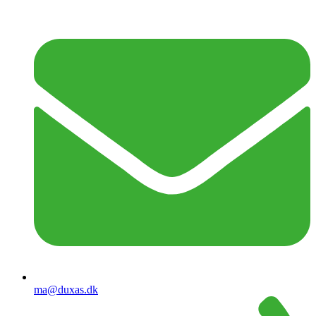
ma@duxas.dk