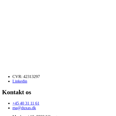
CVR: 42313297
Linkedin
Kontakt os
+45 40 31 11 61
ma@duxas.dk