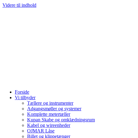
Videre til indhold
Forside
Vi tilbyder
Tællere og instrumenter
Adgangsmøller og systemer
Komplette metertæller
Kupan Skabe og omklædningsrum
Kabel og wireenheder
OJMAR Låse
Billet og klippetænger