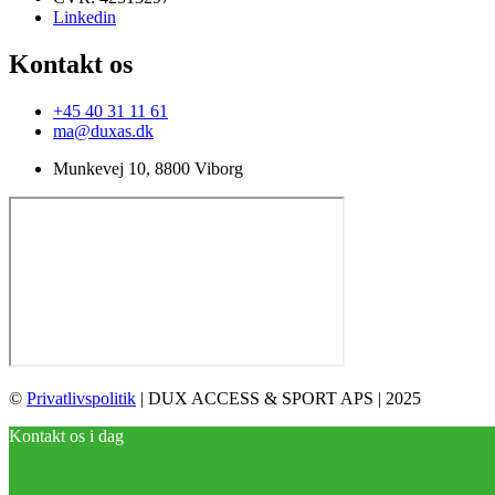
Linkedin
Kontakt os
+45 40 31 11 61
ma@duxas.dk
Munkevej 10, 8800 Viborg
©
Privatlivspolitik
| DUX ACCESS & SPORT APS | 2025
Kontakt os i dag