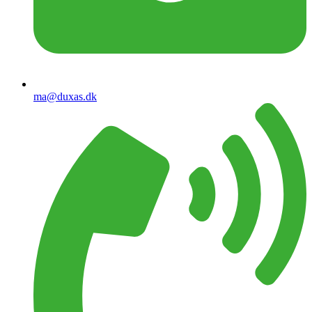
ma@duxas.dk