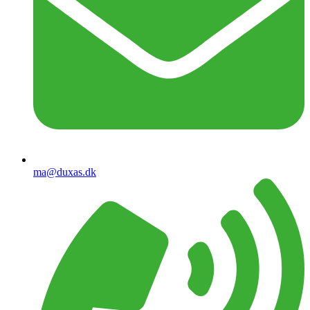
ma@duxas.dk