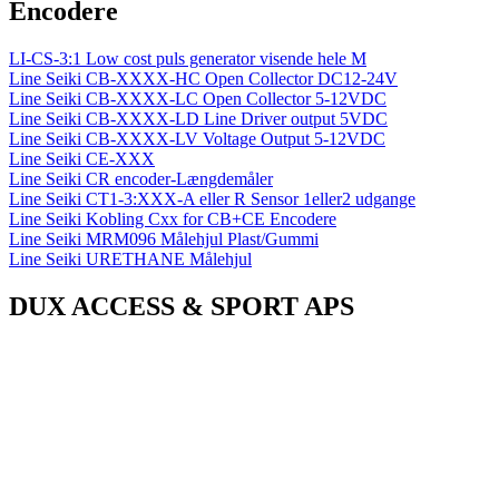
Encodere
LI-CS-3:1 Low cost puls generator visende hele M
Line Seiki CB-XXXX-HC Open Collector DC12-24V
Line Seiki CB-XXXX-LC Open Collector 5-12VDC
Line Seiki CB-XXXX-LD Line Driver output 5VDC
Line Seiki CB-XXXX-LV Voltage Output 5-12VDC
Line Seiki CE-XXX
Line Seiki CR encoder-Længdemåler
Line Seiki CT1-3:XXX-A eller R Sensor 1eller2 udgange
Line Seiki Kobling Cxx for CB+CE Encodere
Line Seiki MRM096 Målehjul Plast/Gummi
Line Seiki URETHANE Målehjul
DUX ACCESS & SPORT APS