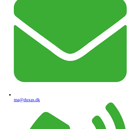
ma@duxas.dk